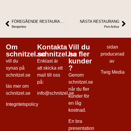
FÖREGÅENDE RESTAURANG
NÄSTA RESTAURANG
Benjamins
Port Arthur
Om
Kontakta
Vill du
sidan
schnitzel.se
schnitzel.se
ha fler
producerad
kunder
vill du
Enklast är
av
?
synas på
att skicka ett
Twig Media
schnitzel.se
mail till oss
Genom
på:
schnitzel.se
läs mer
om
når du fler
schnitzel.se
info@schnitzel.se
kunder för
en låg
Integritetspolicy
kostnad.
En bra
presentation