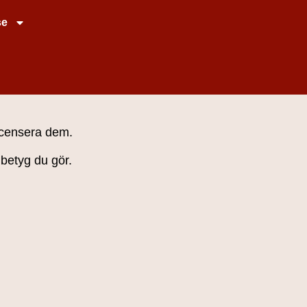
se
recensera dem.
 betyg du gör.