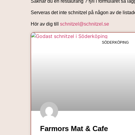
Saknar du en restaurang ? fyll i formuläret så lä
Serveras det inte schnitzel på någon av de lista
Hör av dig till
schnitzel@schnitzel.se
SÖDERKÖPING
Farmors Mat & Cafe