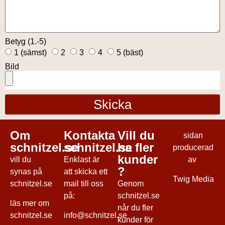
Betyg (1.-5)
1 (sämst)
2
3
4
5 (bäst)
Bild
Skicka
Om
Kontakta
Vill du
sidan
schnitzel.se
schnitzel.se
ha fler
producerad
kunder
vill du
Enklast är
av
?
synas på
att skicka ett
Twig Media
schnitzel.se
mail till oss
Genom
på:
schnitzel.se
läs mer
om
når du fler
schnitzel.se
info@schnitzel.se
kunder för