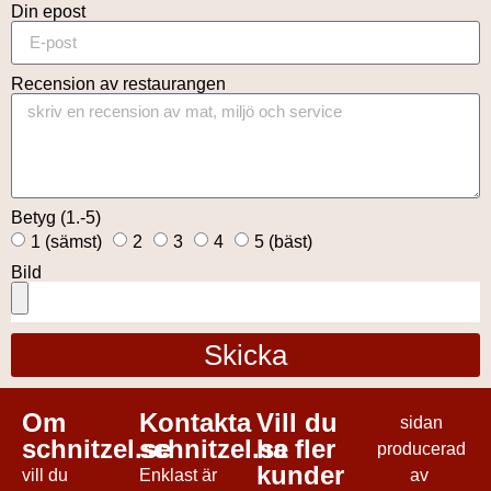
Din epost
Recension av restaurangen
Betyg (1.-5)
1 (sämst)
2
3
4
5 (bäst)
Bild
Skicka
Om
Kontakta
Vill du
sidan
schnitzel.se
schnitzel.se
ha fler
producerad
kunder
vill du
Enklast är
av