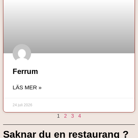
Ferrum
LÄS MER »
24 juli 2026
1
2
3
4
Saknar du en restaurang ?