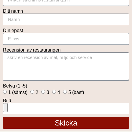
Ditt namn
Din epost
Recension av restaurangen
Betyg (1.-5)
1 (sämst)
2
3
4
5 (bäst)
Bild
Skicka