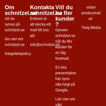
Om
Kontakta
Vill du
sidan
schnitzel.se
schnitzel.se
ha fler
producerad
kunder
vill du
Enklast är
av
?
synas på
att skicka ett
Twig Media
schnitzel.se
mail till oss
Genom
på:
schnitzel.se
läs mer
om
når du fler
schnitzel.se
info@schnitzel.se
kunder för
en låg
Integritetspolicy
kostnad.
En bra
presentation
här syns
ofta högt på
Google.
Läs mer om
vårt